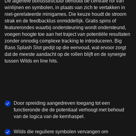
De algehele bonusstructuur behoudt de centrale rol van
winlijnen en symbolen, in plaats van zich te vertakken in
niet-gerelateerde minigames. Die keuze houdt de stroom
strak en de feedbacklus onmiddellijk. Gratis spins of
featurerondes waarbij ondersteuning wordt ondersteund,
voegen hoogte toe aan het traject van potentiële resultaten
zonder onnodig complexe tracking te introduceren. Big
Bass Splash Slot gedijt op die eenvoud, wat ervoor zorgt
dat de meeste aandacht op de rollen blijft en de synergie
tussen Wilds en line hits.
Door spreiding aangedreven toegang tot een
functieronde die de potentiaal verhoogt met behoud
van de logica van de kernhaspel.
Wilds die reguliere symbolen vervangen om