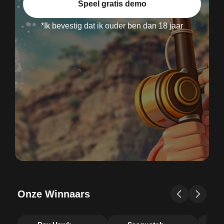
Speel gratis demo
*Ik bevestig dat ik ouder ben dan 18 jaar
Onze Winnaars