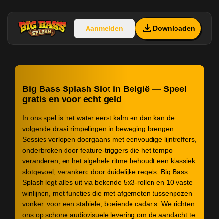
Aanmelden
Downloaden
Big Bass Splash Slot in België — Speel
gratis en voor echt geld
In ons spel is het water eerst kalm en dan kan de
volgende draai rimpelingen in beweging brengen.
Sessies verlopen doorgaans met eenvoudige lijntreffers,
onderbroken door feature-triggers die het tempo
veranderen, en het algehele ritme behoudt een klassiek
slotgevoel, verankerd door duidelijke regels. Big Bass
Splash legt alles uit via bekende 5x3-rollen en 10 vaste
winlijnen, met functies die met afgemeten tussenpozen
vonken voor een stabiele, boeiende cadans. We richten
ons op schone audiovisuele levering om de aandacht te