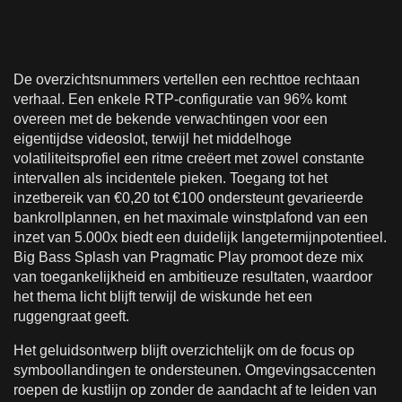
De overzichtsnummers vertellen een rechttoe rechtaan
verhaal. Een enkele RTP-configuratie van 96% komt
overeen met de bekende verwachtingen voor een
eigentijdse videoslot, terwijl het middelhoge
volatiliteitsprofiel een ritme creëert met zowel constante
intervallen als incidentele pieken. Toegang tot het
inzetbereik van €0,20 tot €100 ondersteunt gevarieerde
bankrollplannen, en het maximale winstplafond van een
inzet van 5.000x biedt een duidelijk langetermijnpotentieel.
Big Bass Splash van Pragmatic Play promoot deze mix
van toegankelijkheid en ambitieuze resultaten, waardoor
het thema licht blijft terwijl de wiskunde het een
ruggengraat geeft.
Het geluidsontwerp blijft overzichtelijk om de focus op
symboollandingen te ondersteunen. Omgevingsaccenten
roepen de kustlijn op zonder de aandacht af te leiden van