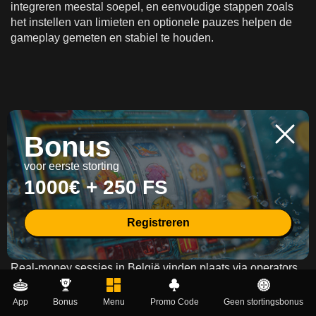
integreren meestal soepel, en eenvoudige stappen zoals
het instellen van limieten en optionele pauzes helpen de
gameplay gemeten en stabiel te houden.
Big Bass Splash Online
Bonus
Spelen Voor Echt Geld In
voor eerste storting
België
1000€ + 250 FS
Registreren
Real-money sessies in België vinden plaats via operators
die deze titel leveren binnen lokaal conforme omgevingen.
Workflows voor het aanmaken van accounts omvatten
App
Bonus
Menu
Promo Code
Geen stortingsbonus
doorgaans leeftijdsverificatie en identiteitsbevestiging,