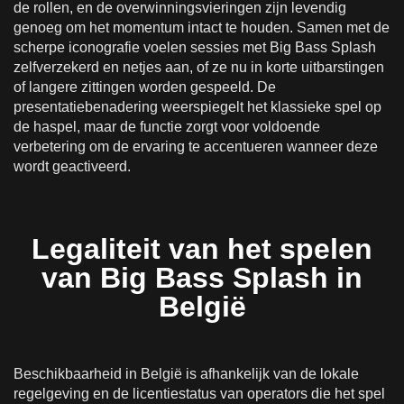
de rollen, en de overwinningsvieringen zijn levendig
genoeg om het momentum intact te houden. Samen met de
scherpe iconografie voelen sessies met Big Bass Splash
zelfverzekerd en netjes aan, of ze nu in korte uitbarstingen
of langere zittingen worden gespeeld. De
presentatiebenadering weerspiegelt het klassieke spel op
de haspel, maar de functie zorgt voor voldoende
verbetering om de ervaring te accentueren wanneer deze
wordt geactiveerd.
Legaliteit van het spelen
van Big Bass Splash in
België
Beschikbaarheid in België is afhankelijk van de lokale
regelgeving en de licentiestatus van operators die het spel