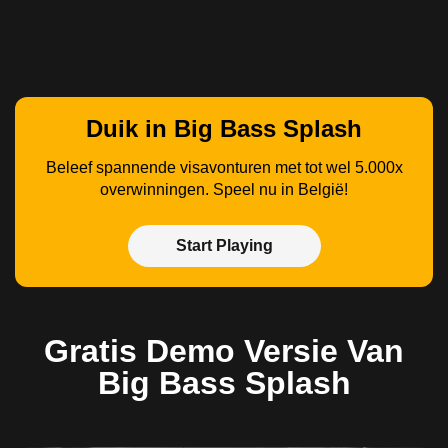
Duik in Big Bass Splash
Beleef spannende visavonturen met tot wel 5.000x
overwinningen. Speel nu in België!
Start Playing
Gratis Demo Versie Van
Big Bass Splash