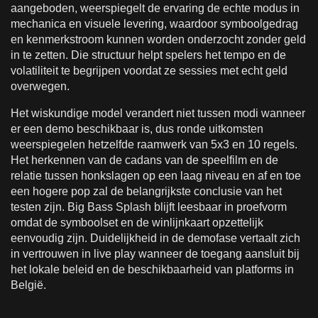
aangeboden, weerspiegelt de ervaring de echte modus in
mechanica en visuele levering, waardoor symboolgedrag
en kenmerkstroom kunnen worden onderzocht zonder geld
in te zetten. Die structuur helpt spelers het tempo en de
volatiliteit te begrijpen voordat ze sessies met echt geld
overwegen.
Het wiskundige model verandert niet tussen modi wanneer
er een demo beschikbaar is, dus ronde uitkomsten
weerspiegelen hetzelfde raamwerk van 5x3 en 10 regels.
Het herkennen van de cadans van de speelfilm en de
relatie tussen honkslagen op een laag niveau en af en toe
een hogere pop zal de belangrijkste conclusie van het
testen zijn. Big Bass Splash blijft leesbaar in proefvorm
omdat de symboolset en de winlijnkaart opzettelijk
eenvoudig zijn. Duidelijkheid in de demofase vertaalt zich
in vertrouwen in live play wanneer de toegang aansluit bij
het lokale beleid en de beschikbaarheid van platforms in
België.