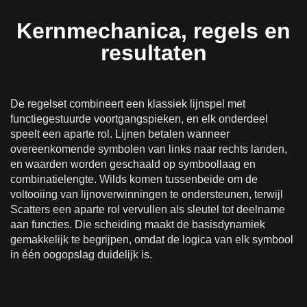
Kernmechanica, regels en
resultaten
De regelset combineert een klassiek lijnspel met
functiegestuurde voortgangspieken, en elk onderdeel
speelt een aparte rol. Lijnen betalen wanneer
overeenkomende symbolen van links naar rechts landen,
en waarden worden geschaald op symboollaag en
combinatielengte. Wilds komen tussenbeide om de
voltooiing van lijnoverwinningen te ondersteunen, terwijl
Scatters een aparte rol vervullen als sleutel tot deelname
aan functies. Die scheiding maakt de basisdynamiek
gemakkelijk te begrijpen, omdat de logica van elk symbool
in één oogopslag duidelijk is.