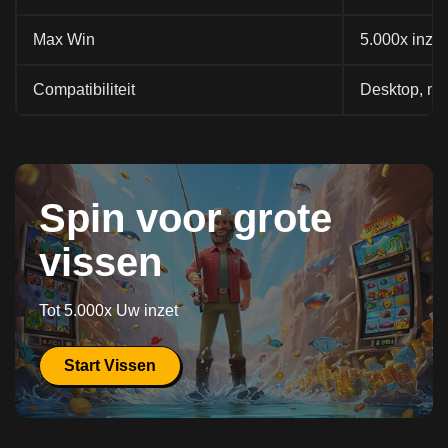
Max Win
5.000x inzet
Compatibiliteit
Desktop, mob
Spin voor grote
vissen
Tot 5.000x Uw inzet
Start Vissen