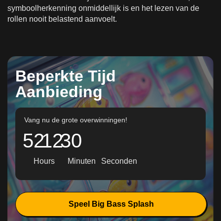
symboolherkenning onmiddellijk is en het lezen van de
rollen nooit belastend aanvoelt.
Beperkte Tijd
Aanbieding
Vang nu de grote overwinningen!
52
12
28
Hours
Minuten
Seconden
Speel Big Bass Splash