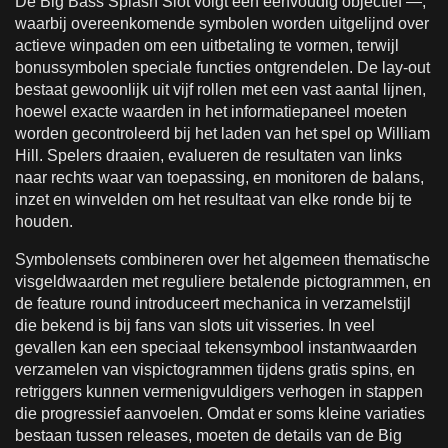
De Big Bass Splash Slot volgt een eenvoudig objectief —,
waarbij overeenkomende symbolen worden uitgelijnd over
actieve winpaden om een uitbetaling te vormen, terwijl
bonussymbolen speciale functies ontgrendelen. De lay-out
bestaat gewoonlijk uit vijf rollen met een vast aantal lijnen,
hoewel exacte waarden in het informatiepaneel moeten
worden gecontroleerd bij het laden van het spel op William
Hill. Spelers draaien, evalueren de resultaten van links
naar rechts waar van toepassing, en monitoren de balans,
inzet en winvelden om het resultaat van elke ronde bij te
houden.
Symbolensets combineren over het algemeen thematische
visgeldwaarden met reguliere betalende pictogrammen, en
de feature round introduceert mechanica in verzamelstijl
die bekend is bij fans van slots uit visseries. In veel
gevallen kan een speciaal tekensymbool instantwaarden
verzamelen van vispictogrammen tijdens gratis spins, en
retriggers kunnen vermenigvuldigers verhogen in stappen
die progressief aanvoelen. Omdat er soms kleine variaties
bestaan tussen releases, moeten de details van de Big