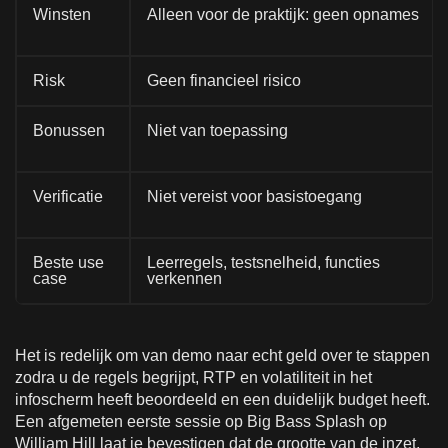
Winsten
Alleen voor de praktijk: geen opnames
Risk
Geen financieel risico
Bonussen
Niet van toepassing
Verificatie
Niet vereist voor basistoegang
Beste use
Leerregels, testsnelheid, functies
case
verkennen
Het is redelijk om van demo naar echt geld over te stappen
zodra u de regels begrijpt, RTP en volatiliteit in het
infoscherm heeft beoordeeld en een duidelijk budget heeft.
Een afgemeten eerste sessie op Big Bass Splash op
William Hill laat je bevestigen dat de grootte van de inzet,