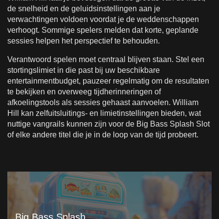
de snelheid en de geluidsinstellingen aan je
verwachtingen voldoen voordat je de weddenschappen
verhoogt. Sommige spelers melden dat korte, geplande
sessies helpen het perspectief te behouden.
Verantwoord spelen moet centraal blijven staan. Stel een
stortingslimiet in die past bij uw beschikbare
entertainmentbudget, pauzeer regelmatig om de resultaten
te bekijken en overweeg tijdherinneringen of
afkoelingstools als sessies gehaast aanvoelen. William
Hill kan zelfuitsluitings- en limietinstellingen bieden, wat
nuttige vangrails kunnen zijn voor de Big Bass Splash Slot
of elke andere titel die je in de loop van de tijd probeert.
Big Bass Splash