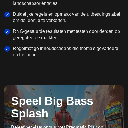
landschapsoriëntaties.
Duidelijke regels en opmaak van de uitbetalingstabel
om de leertijd te verkorten.
RNG-gestuurde resultaten met testen door derden op
gereguleerde markten.
Regelmatige inhoudscadans die thema's gevarieerd
en fris houdt.
Speel Big Bass
Splash
Beleef het visavontuur met Pragmatic Play op