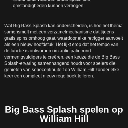
omstandigheden kunnen verhogen.
Wat Big Bass Splash kan onderscheiden, is hoe het thema
samensmelt met een verzamelmechanisme dat tijdens
gratis spins omhoog gaat, waardoor elke retrigger aanvoelt
als een nieuw hoofdstuk. Het lijkt erop dat het tempo van
de functie is ontworpen om anticipatie rond
vermenigvuldigers te creëren, een keuze die de Big Bass
Splash-ervaring samenhangend houdt voor spelers die
genieten van seriecontinuïteit op William Hill zonder elke
keer een compleet nieuw regelboek te leren.
Big Bass Splash spelen op
William Hill