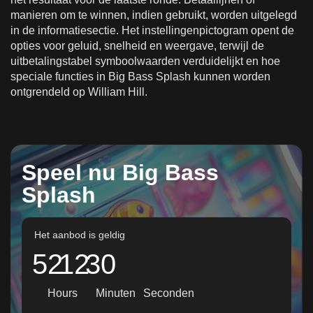
manieren om te winnen, indien gebruikt, worden uitgelegd
in de informatiesectie. Het instellingenpictogram opent de
opties voor geluid, snelheid en weergave, terwijl de
uitbetalingstabel symboolwaarden verduidelijkt en hoe
speciale functies in Big Bass Splash kunnen worden
ontgrendeld op William Hill.
Speel nu Big Bass
Splash
Het aanbod is geldig
52
12
29
Hours
Minuten
Seconden