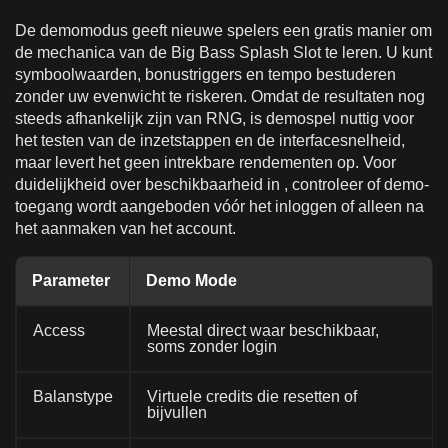
De demomodus geeft nieuwe spelers een gratis manier om
de mechanica van de Big Bass Splash Slot te leren. U kunt
symboolwaarden, bonustriggers en tempo bestuderen
zonder uw evenwicht te riskeren. Omdat de resultaten nog
steeds afhankelijk zijn van RNG, is demospel nuttig voor
het testen van de inzetstappen en de interfacesnelheid,
maar levert het geen intrekbare rendementen op. Voor
duidelijkheid over beschikbaarheid in , controleer of demo-
toegang wordt aangeboden vóór het inloggen of alleen na
het aanmaken van het account.
Parameter
Demo Mode
Access
Meestal direct waar beschikbaar,
soms zonder login
Balanstype
Virtuele credits die resetten of
bijvullen