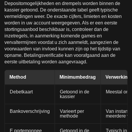
Depositomogelijkheden en drempels worden binnen de
kassier getoond. De onderstaande tabel geeft typische
vermeldingen weer. De exacte cijfers, limieten en kosten
worden in uw account weergegeven. Als er een eerste
stortingsaanbod beschikbaar is, controleer dan de
inzetregels, in aanmerking komende games en
vervaltermijnen voordat u zich aanmeldt, aangezien de
voorwaarden van invloed kunnen zijn op het tijdstip van
opname. Betalingsverificatie kan voorafgaand aan de
eerste uitbetaling worden aangevraagd.
Method
Minimumbedrag
Verwerking
Debetkaart
Getoond in de
Meestal onmi
kassier
Bankoverschrijving
Varieert per
Van instant t
methode
meerdere w
E portemonnee
Getoond in de
Typisch inst