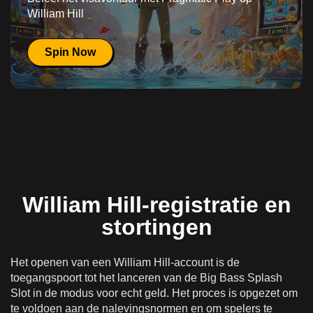
William Hill
Spin Now
William Hill-registratie en
stortingen
Het openen van een William Hill-account is de
toegangspoort tot het lanceren van de Big Bass Splash
Slot in de modus voor echt geld. Het proces is opgezet om
te voldoen aan de nalevingsnormen en om spelers te