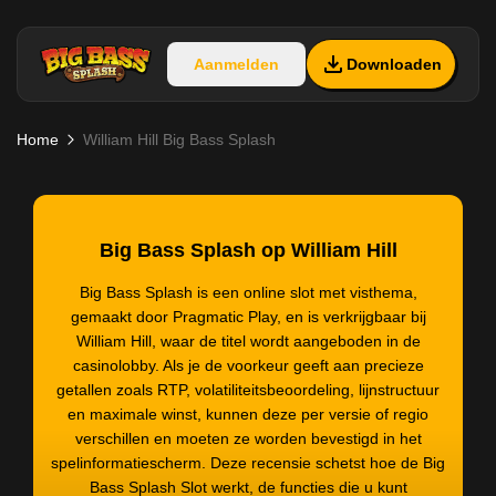
Aanmelden
Downloaden
Home
William Hill Big Bass Splash
Big Bass Splash op William Hill
Big Bass Splash is een online slot met visthema,
gemaakt door Pragmatic Play, en is verkrijgbaar bij
William Hill, waar de titel wordt aangeboden in de
casinolobby. Als je de voorkeur geeft aan precieze
getallen zoals RTP, volatiliteitsbeoordeling, lijnstructuur
en maximale winst, kunnen deze per versie of regio
verschillen en moeten ze worden bevestigd in het
spelinformatiescherm. Deze recensie schetst hoe de Big
Bass Splash Slot werkt, de functies die u kunt